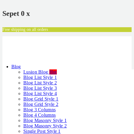
Sepet
0
x
Free shipping on all orders
Blog
Lusion Blog
Hot
Blog List Style 1
Blog List Style 2
Blog List Style 3
Blog List Style 4
Blog Grid Style 1
Blog Grid Style 2
Blog 3 Columns
Blog 4 Columns
Blog Masonry Style 1
Blog Masonry Style 2
Single Post Style 1